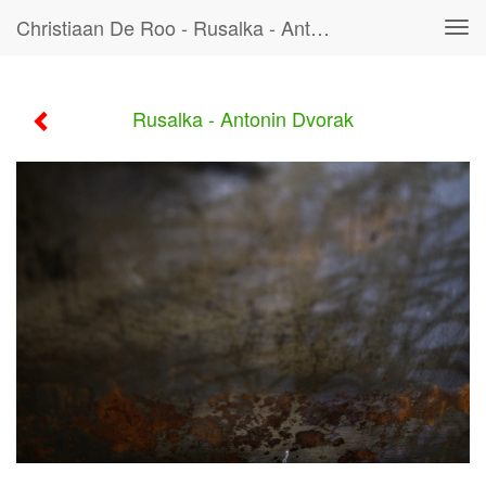
Christiaan De Roo - Rusalka - Antonin Dvorak
Tog
navi
Rusalka - Antonin Dvorak