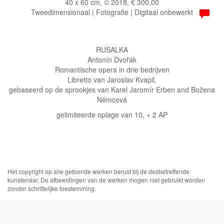
40 x 60 cm, © 2018, € 300,00
Tweedimensionaal | Fotografie | Digitaal onbewerkt
RUSALKA
Antonín Dvořák
Romantische opera in drie bedrijven
Libretto van Jaroslav Kvapil,
gebaseerd op de sprookjes van Karel Jaromír Erben and Božena
Němcová
gelimiteerde oplage van 10, + 2 AP
Het copyright op alle getoonde werken berust bij de desbetreffende
kunstenaar. De afbeeldingen van de werken mogen niet gebruikt worden
zonder schriftelijke toestemming.