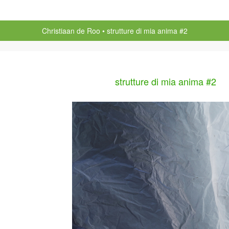
Christiaan de Roo
strutture di mia anima #2
strutture di mia anima #2